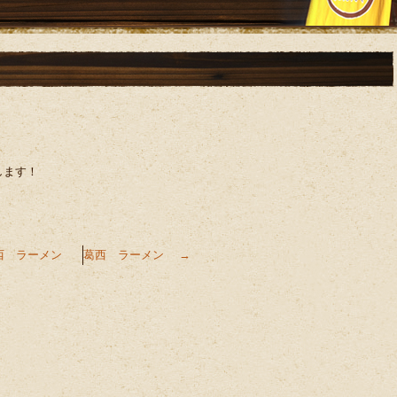
します！
西 ラーメン
葛西 ラーメン
→