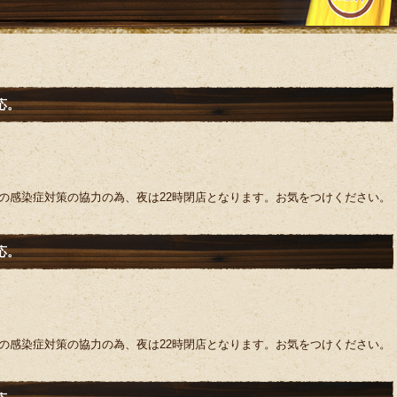
応。
の感染症対策の協力の為、夜は22時閉店となります。お気をつけください。
応。
の感染症対策の協力の為、夜は22時閉店となります。お気をつけください。