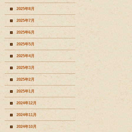
2025年8月
2025年7月
2025年6月
2025年5月
2025年4月
2025年3月
2025年2月
2025年1月
2024年12月
2024年11月
2024年10月