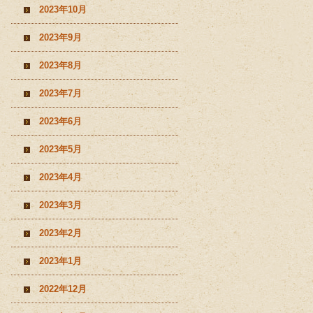
2023年10月
2023年9月
2023年8月
2023年7月
2023年6月
2023年5月
2023年4月
2023年3月
2023年2月
2023年1月
2022年12月