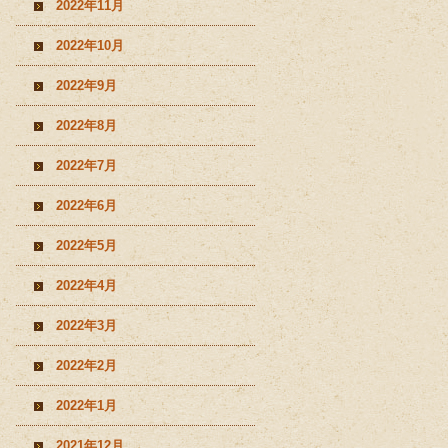
2022年11月
2022年10月
2022年9月
2022年8月
2022年7月
2022年6月
2022年5月
2022年4月
2022年3月
2022年2月
2022年1月
2021年12月