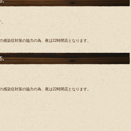
応。
す。
の感染症対策の協力の為、夜は22時閉店となります。
応。
の感染症対策の協力の為、夜は22時閉店となります。