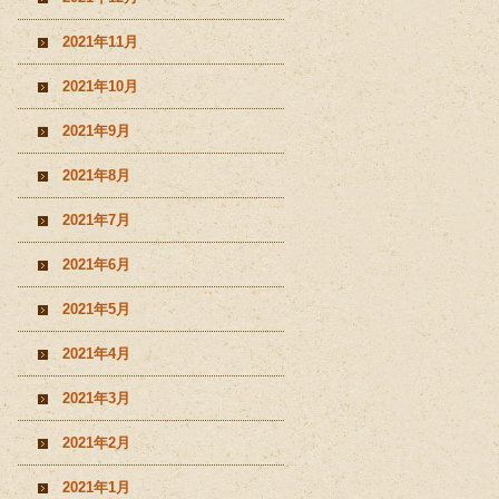
2021年11月
2021年10月
2021年9月
2021年8月
2021年7月
2021年6月
2021年5月
2021年4月
2021年3月
2021年2月
2021年1月