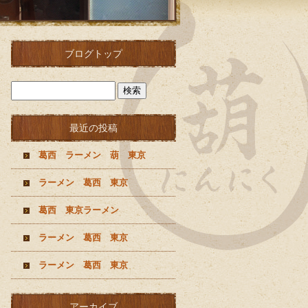
ブログトップ
最近の投稿
葛西 ラーメン 葫 東京
ラーメン 葛西 東京
葛西 東京ラーメン
ラーメン 葛西 東京
ラーメン 葛西 東京
アーカイブ