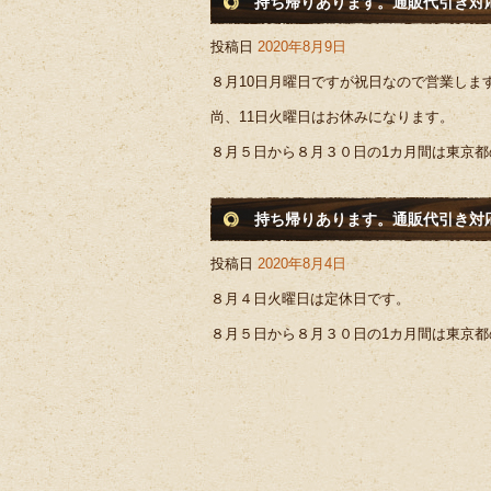
持ち帰りあります。通販代引き対
投稿日
2020年8月9日
８月10日月曜日ですが祝日なので営業しま
尚、11日火曜日はお休みになります。
８月５日から８月３０日の1カ月間は東京都
持ち帰りあります。通販代引き対
投稿日
2020年8月4日
８月４日火曜日は定休日です。
８月５日から８月３０日の1カ月間は東京都