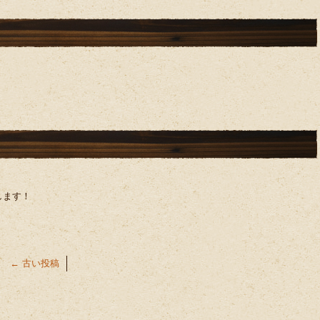
します！
←
古い投稿