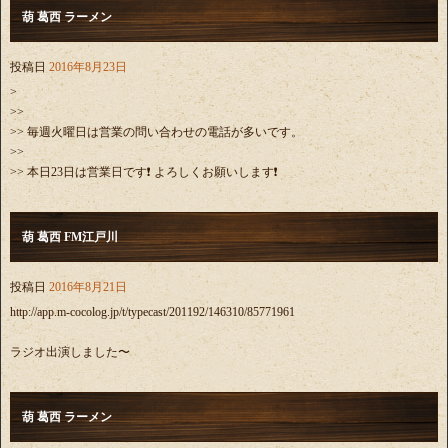
葫 葛西 ラーメン
投稿日
2016年8月23日
>
>>
>> 毎週火曜日は営業の問い合わせの電話が多いです。
>>
>> 本日23日は営業日です❗️ よろしくお願いします❗️
葫 葛西 FM江戸川
投稿日
2016年8月21日
http://app.m-cocolog.jp/t/typecast/201192/146310/85771961
ラジオ出演しました〜
葫 葛西 ラーメン