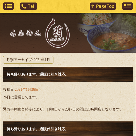
月別アーカイブ:
2021年1月
持ち帰りあります。通販代引き対応。
投稿日
2021年1月26日
26日は営業してます。
緊急事態宣言発令により、1月8日から2月7日の間は20時閉店となります。
持ち帰りあります。通販代引き対応。