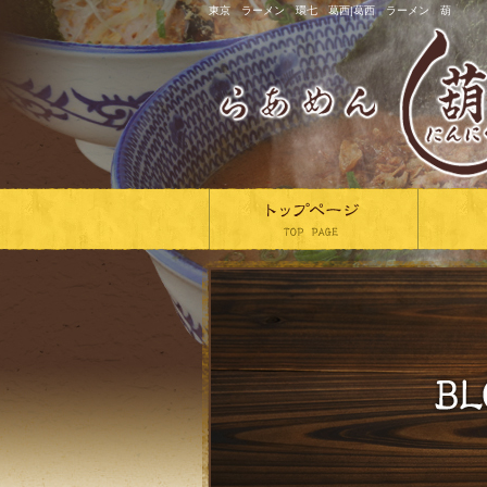
東京 ラーメン 環七 葛西|葛西 ラーメン 葫