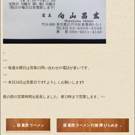
>
>>
>> 毎週火曜日は営業の問い合わせの電話が多いです。
>>
>> 本日24日は営業日です❗️ よろしくお願いします❗️
夜の部の営業時間を延長しました。夜12時まで営業します。>>
←
葫 葛西 ラーメン
葫 葛西 ラーメン 行徳 禪 ひらめき
→